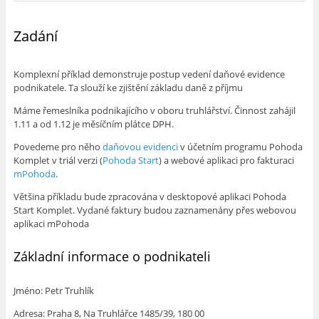
Zadání
Komplexní příklad demonstruje postup vedení daňové evidence
podnikatele. Ta slouží ke zjištění základu daně z příjmu
Máme řemeslníka podnikajícího v oboru truhlářství. Činnost zahájil
1.11 a od 1.12 je měsíčním plátce DPH.
Povedeme pro něho
daňovou evidenci
v účetním programu Pohoda
Komplet v triál verzi (
Pohoda Start
) a webové aplikaci pro fakturaci
mPohoda
.
Většina příkladu bude zpracována v desktopové aplikaci Pohoda
Start Komplet. Vydané faktury budou zaznamenány přes webovou
aplikaci mPohoda
Základní informace o podnikateli
Jméno: Petr Truhlík
Adresa: Praha 8, Na Truhlářce 1485/39, 180 00