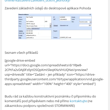
online/Nastaveni/Zavedeni_ucetni_jednotky/
Zavedení základních údajů do desktopové aplikace Pohoda
Seznam všech příkladů
[google-drive-embed
url=”https://docs.google.com/spreadsheets/d/1RJw8-
2CPtFa2vDAj0Fz0ytOSQpKmISleqKNzVHUQNeI/preview?
usp=drivesdk” title=”Zadání – jen příklady” icon=”https://drive-
thirdparty.googleusercontent.com/16/type/application/vnd.google-
apps.spreadsheet” width=”100%” height=”400″ style=”embed”]
Budu rád za každou konstruktivní poznámku či připomínku do
komentářů pod příspěvkem nebo mě přímo
kontaktujte
(ne
zákaznickou podporu společnosti STORMWARE)